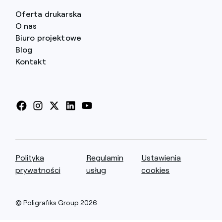
Oferta drukarska
O nas
Biuro projektowe
Site
Blog
navigation
Kontakt
Facebook
Instagram
X
Linkedin
Youtube
Istotne
Polityka
Regulamin
Ustawienia
informacje
prywatności
usług
cookies
o
witrynie
© Poligrafiks Group 2026