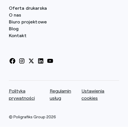
Oferta drukarska
O nas
Biuro projektowe
Site
Blog
navigation
Kontakt
Facebook
Instagram
X
Linkedin
Youtube
Istotne
Polityka
Regulamin
Ustawienia
informacje
prywatności
usług
cookies
o
witrynie
© Poligrafiks Group 2026